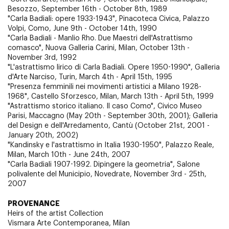
Besozzo, September 16th - October 8th, 1989
"Carla Badiali: opere 1933-1943", Pinacoteca Civica, Palazzo
Volpi, Como, June 9th - October 14th, 1990
"Carla Badiali - Manlio Rho. Due Maestri dell'Astrattismo
comasco", Nuova Galleria Carini, Milan, October 13th -
November 3rd, 1992
"L'astrattismo lirico di Carla Badiali. Opere 1950-1990", Galleria
d'Arte Narciso, Turin, March 4th - April 15th, 1995
"Presenza femminili nei movimenti artistici a Milano 1928-
1968", Castello Sforzesco, Milan, March 13th - April 5th, 1999
"Astrattismo storico italiano. Il caso Como", Civico Museo
Parisi, Maccagno (May 20th - September 30th, 2001); Galleria
del Design e dell'Arredamento, Cantù (October 21st, 2001 -
January 20th, 2002)
"Kandinsky e l'astrattismo in Italia 1930-1950", Palazzo Reale,
Milan, March 10th - June 24th, 2007
"Carla Badiali 1907-1992. Dipingere la geometria", Salone
polivalente del Municipio, Novedrate, November 3rd - 25th,
2007
PROVENANCE
Heirs of the artist Collection
Vismara Arte Contemporanea, Milan