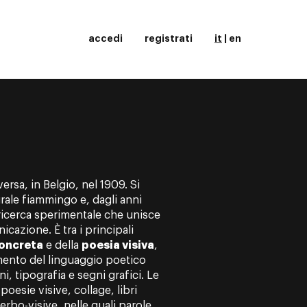
accedi
registrati
it
|
en
rsa, in Belgio, nel 1909. Si
rale fiammingo e, dagli anni
ricerca sperimentale che unisce
icazione. È tra i principali
oncreta
e della
poesia visiva
,
ento del linguaggio poetico
i, tipografia e segni grafici. Le
esie visive, collage, libri
erbo-visive, nelle quali parole,