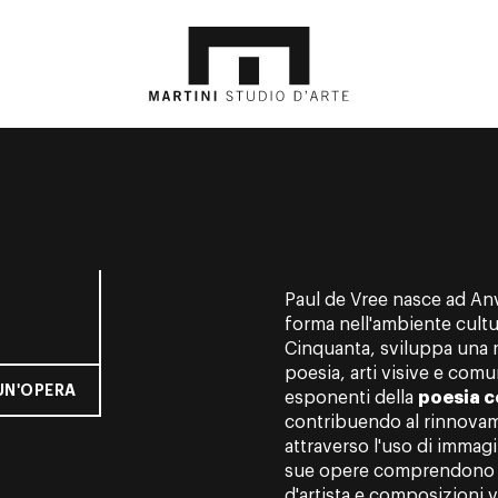
Paul de Vree nasce ad Anve
forma nell'ambiente cultu
Cinquanta, sviluppa una 
poesia, arti visive e comun
UN'OPERA
esponenti della
poesia c
contribuendo al rinnovam
attraverso l'uso di immagin
sue opere comprendono po
d'artista e composizioni v