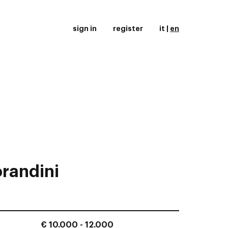
sign in
register
it
|
en
randini
€ 10.000 - 12.000