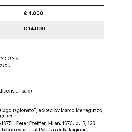
€ 4.000
€ 14.000
 x 50 x 4
 back
itions of sale)
talogo ragionato”, edited by Marco Meneguzzo,
62 -63
975", Peter Pfeiffer, Milan, 1976, p. 17, 123
ibition catalog at Palazzo della Ragione,