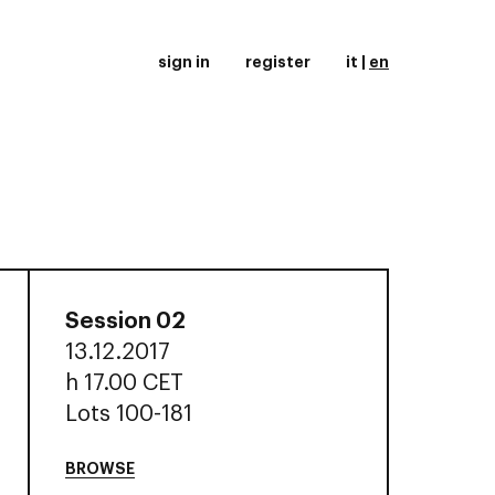
sign in
register
it
|
en
Session 02
13.12.2017
h
17.00 CET
Lots 100-181
BROWSE